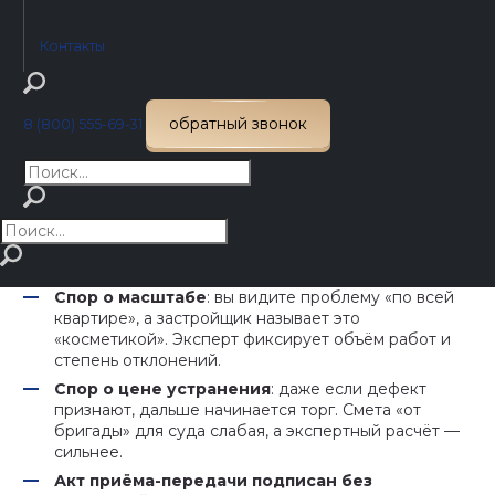
застройщика «это не мы» или «это ерунда», и спор
начинает буксовать.
Контакты
Скрытые дефекты после приёмки
:
промерзание, плесень, протечки, трещины,
проблемы с вентиляцией, электрикой, отоплением.
обратный звонок
8 (800) 555-69-31
Здесь нужно доказать причину и связь с работами
застройщика, иначе вам скажут: «неправильно
эксплуатировали».
Спор о причине
: застройщик утверждает, что
дефект из-за вашего ремонта, перепланировки,
установки кондиционера, замены окон, перегруза
стяжки и т.д. Без экспертизы отбиться сложно.
Спор о масштабе
: вы видите проблему «по всей
квартире», а застройщик называет это
«косметикой». Эксперт фиксирует объём работ и
степень отклонений.
Спор о цене устранения
: даже если дефект
признают, дальше начинается торг. Смета «от
бригады» для суда слабая, а экспертный расчёт —
сильнее.
Акт приёма-передачи подписан без