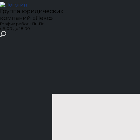
Группа юридических
компаний
«Лекс»
График работы
Пн-Пт
с 9.00 до 18.00
Сайт может отображаться некорректно
,
поскольку вы просматриваете его
с устаревшего
браузера
Internet Explorer (
), который больше не
поддерживается Microsoft.
Рекомендуем обновить браузер на любой из
современных:
Google Chrome
,
Яндекс.Браузер
,
Mozilla FireFox
.