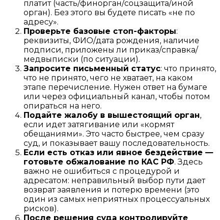
платит (часть/финорган/соцзащита/иной
орган). Без этого вы будете писать «не по
адресу».
Проверьте базовые стоп-факторы
:
реквизиты, ФИО/дата рождения, наличие
подписи, приложены ли приказ/справка/
медвыписки (по ситуации).
Запросите письменный статус
: что принято,
что не принято, чего не хватает, на каком
этапе перечисление. Нужен ответ на бумаге
или через официальный канал, чтобы потом
опираться на него.
Подайте жалобу в вышестоящий орган
,
если идет затягивание или «кормят
обещаниями». Это часто быстрее, чем сразу
суд, и показывает вашу последовательность.
Если есть отказ или явное бездействие —
готовьте обжалование по КАС РФ
. Здесь
важно не ошибиться с процедурой и
адресатом: неправильный выбор пути дает
возврат заявления и потерю времени (это
один из самых неприятных процессуальных
рисков).
После решения суда контролируйте