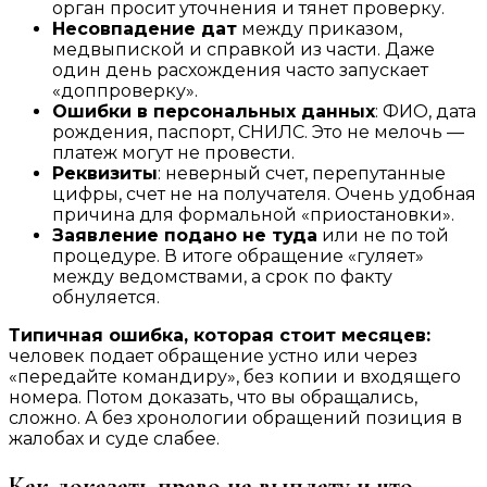
орган просит уточнения и тянет проверку.
Несовпадение дат
между приказом,
медвыпиской и справкой из части. Даже
один день расхождения часто запускает
«доппроверку».
Ошибки в персональных данных
: ФИО, дата
рождения, паспорт, СНИЛС. Это не мелочь —
платеж могут не провести.
Реквизиты
: неверный счет, перепутанные
цифры, счет не на получателя. Очень удобная
причина для формальной «приостановки».
Заявление подано не туда
или не по той
процедуре. В итоге обращение «гуляет»
между ведомствами, а срок по факту
обнуляется.
Типичная ошибка, которая стоит месяцев:
человек подает обращение устно или через
«передайте командиру», без копии и входящего
номера. Потом доказать, что вы обращались,
сложно. А без хронологии обращений позиция в
жалобах и суде слабее.
Как доказать право на выплату и что