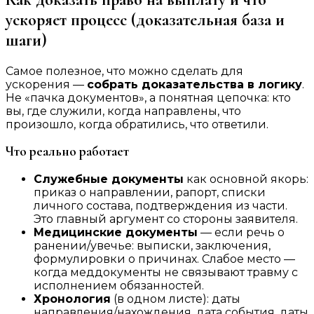
ускоряет процесс (доказательная база и
шаги)
Самое полезное, что можно сделать для
ускорения —
собрать доказательства в логику
.
Не «пачка документов», а понятная цепочка: кто
вы, где служили, когда направлены, что
произошло, когда обратились, что ответили.
Что реально работает
Служебные документы
как основной якорь:
приказ о направлении, рапорт, списки
личного состава, подтверждения из части.
Это главный аргумент со стороны заявителя.
Медицинские документы
— если речь о
ранении/увечье: выписки, заключения,
формулировки о причинах. Слабое место —
когда меддокументы не связывают травму с
исполнением обязанностей.
Хронология
(в одном листе): даты
направления/нахождения, дата события, даты