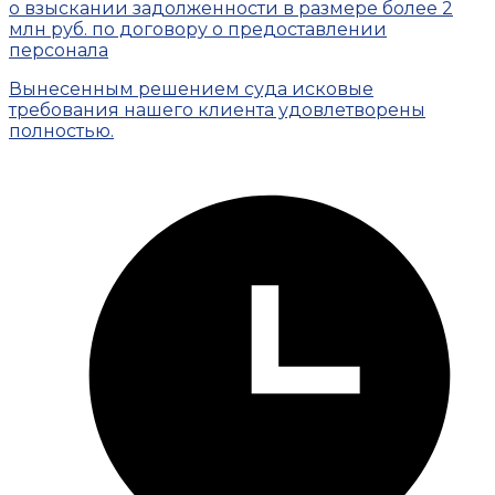
о взыскании задолженности в размере более 2
млн руб. по договору о предоставлении
персонала
Вынесенным решением суда исковые
требования нашего клиента удовлетворены
полностью.