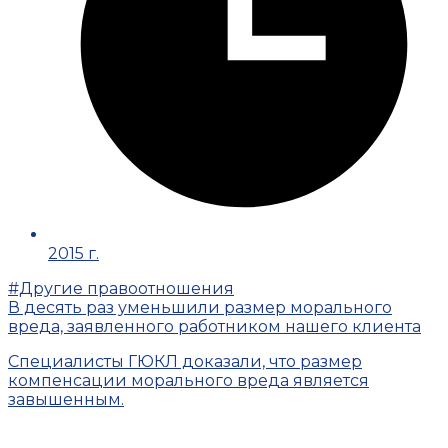
2015 г.
#Другие правоотношения
В десять раз уменьшили размер морального
вреда, заявленного работником нашего клиента
Специалисты ГЮКЛ доказали, что размер
компенсации морального вреда является
завышенным.