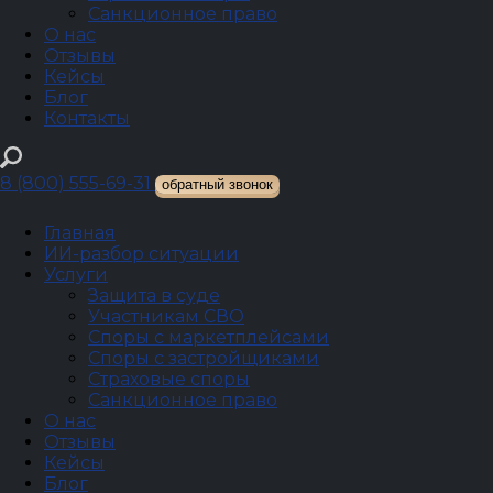
Санкционное право
О нас
Отзывы
Кейсы
Блог
Контакты
Главная
›
Кейсы
›
Другие правоотношения
8 (800) 555-69-31
обратный звонок
Другие правоотношения
Главная
#Другие правоотношения
ИИ-разбор ситуации
Взыскали $416 600 задолженности и процентов по
Услуги
договору займа
Защита в суде
Участникам СВО
Юристы компании добились того, что суд взыскал
Споры с маркетплейсами
задолженность полностью.
Споры с застройщиками
Страховые споры
Санкционное право
О нас
Отзывы
Кейсы
Блог