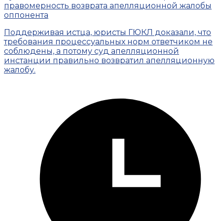
правомерность возврата апелляционной жалобы
оппонента
Поддерживая истца, юристы ГЮКЛ доказали, что
требования процессуальных норм ответчиком не
соблюдены, а потому суд апелляционной
инстанции правильно возвратил апелляционную
жалобу.