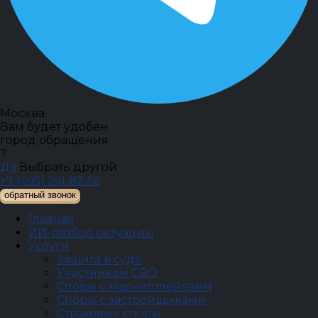
Москва
Вам будет удобен
город обращения
?
Да
Выбрать другой
+7 (495) 241-82-56
обратный звонок
Главная
ИИ-разбор ситуации
Услуги
Защита в суде
Участникам СВО
Споры с маркетплейсами
Споры с застройщиками
Страховые споры