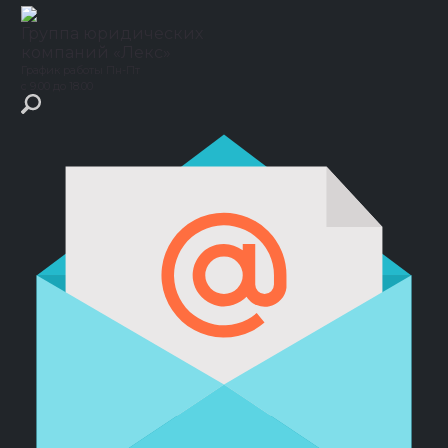
Группа юридических
компаний
«Лекс»
График работы
Пн-Пт
с 9.00 до 18.00
Главная
›
Кейсы
›
Купля-продажа/поставка
Купля-продажа/поставка
Защита в суде
Участникам СВО