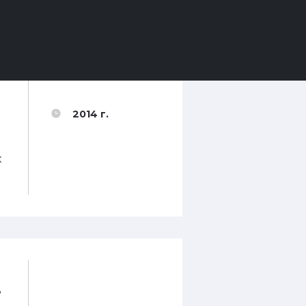
2014 г.
х
в