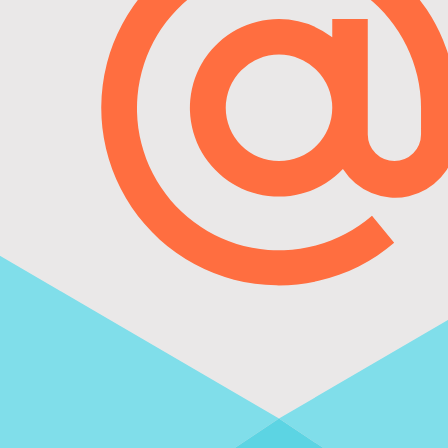
Суд счел подлежащей компенсации сумму
70 тыс. руб. из заявленных девяноста.
#Взыскание убытков. Неосновательное
обогащение, #Судебные расходы
Добились удовлетворения судом
заявления о взыскании судебных
расходов ответчика после отказа в
удовлетворении искового заявления
Специалистам ГЮКЛ удалось обосновать
размер и разумность понесенных клиенто
расходов.