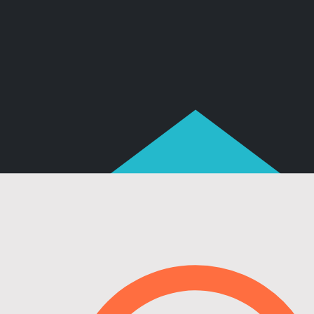
Главная
›
Кейсы
›
Судебные расходы
Судебные расходы
#Взыскание убытков. Неосновательное
обогащение, #Купля-продажа/поставка, #Судебн
расходы
Добились удовлетворения судом
заявления о взыскании судебных
расходов в большей части