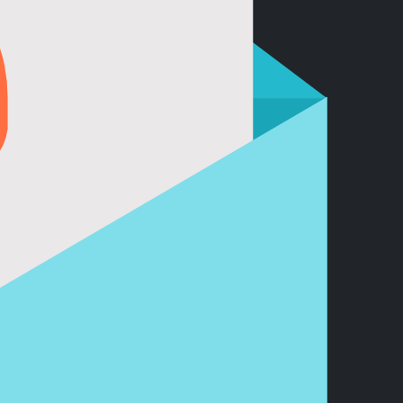
2023 г.
м