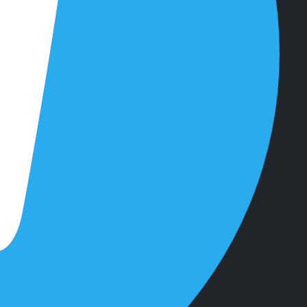
у
2019 г.