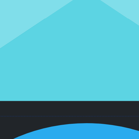
#Взыскание убытков. Неосновательное
обогащение, #Судебные расходы
Добились удовлетворения судом
заявления о взыскании судебных
расходов в полном объеме
В результате судебного заседания по
данному заявлению арбитражный суд счел
заявленную сумму судебных издержек
разумной и обоснованной и взыскал её с
ответчика в полном объеме.