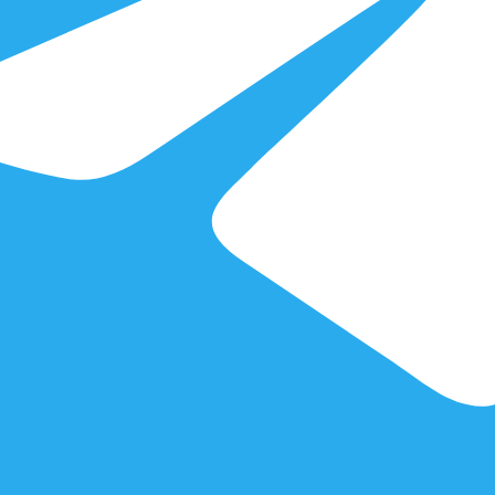
#Оказание услуг, #Подряд, #Судебные расходы
Судебные расходы клиента на оплат
услуг ГЮКЛ были взысканы в
полном объеме
Заявление о взыскании с ответчика
судебных расходов было удовлетворено
судом в полном объеме
#Исполнительное производство, #Судебные
расходы
Исполнили решение суда о
взыскании более 6 млн руб. и