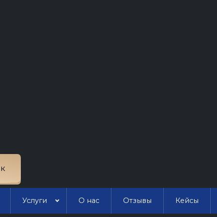
«ЯМАЛСТРОЙ» судебные расходы в размер
300 000 руб.
#Судебные расходы
Взыскали судебные расходы на
оплату наших услуг в полном объем
Нашим специалистам удалось доказать
разумность и обоснованность понесенных
клиентом судебных издержек, в результате
ок
суд удовлетворил требование в полном
объеме.
Услуги
О нас
Отзывы
Кейсы