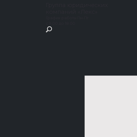
Группа юридических
компаний
«Лекс»
График работы
Пн-Пт
с 9.00 до 18.00