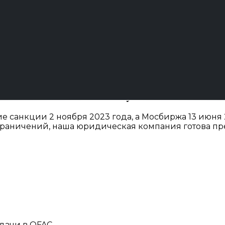
щь и сопровождение
›
Санкционное право
язи с санкциями США
в Краснодаре
подготовке и подаче документов в OFAC
санкции 2 ноября 2023 года, а Мосбиржа 13 июня 2
граничений, наша юридическая компания готова п
дачи в OFAC.