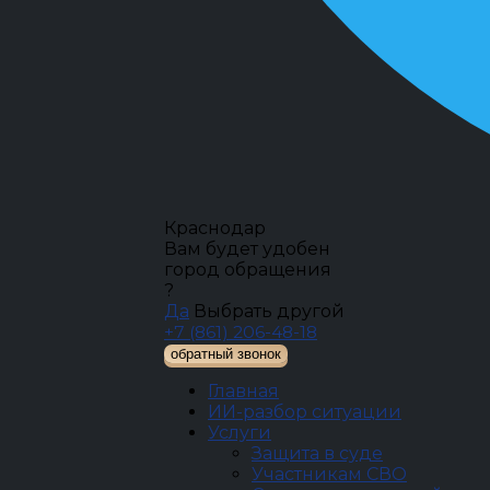
Краснодар
Вам будет удобен
город обращения
?
Да
Выбрать другой
+7 (861) 206-48-18
обратный звонок
Главная
ИИ-разбор ситуации
Услуги
Защита в суде
Участникам СВО