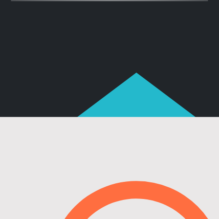
ьку вы просматриваете его
с устаревшего браузера
еменных:
Google Chrome
,
Яндекс.Браузер
,
Mozilla Fire