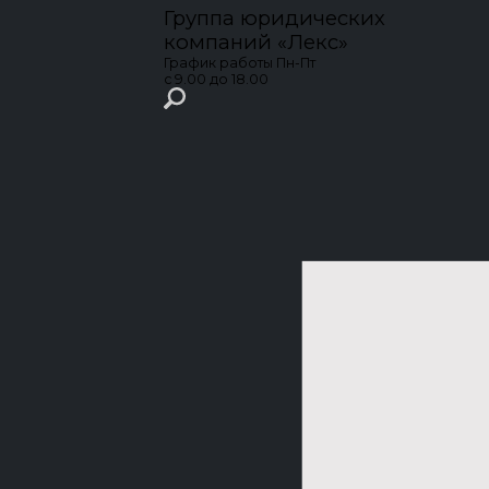
Группа юридических
компаний
«Лекс»
График работы
Пн-Пт
с 9.00 до 18.00
Сайт может отображаться некорректно
, поскол
поддерживается Microsoft.
Рекомендуем обновить браузер на любой из совр
Ваш город:
Краснодар
+7 (861) 206-48-18
Обратный звонок
ул. Зиповская, 5.
krasnodar@lex-pravo.ru
Главная
ИИ-разбор ситуации
Услуги
Защита в суде
Участникам СВО