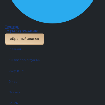
Предоставляем клиентам
квалифицированную помощь
специалистов в различных областях
права в письменном формате. Наши
Тюмень
эксперты помогут разобраться в
+7 (3452) 39-48-86
сложных ситуациях, подготовить
обратный звонок
правильные документы. Защитим ваши
интересы в судебном процессе и других
Главная
юридических процедурах.
ИИ-разбор ситуации
Будьте осторожны, если где-то вам
Услуги
предлагают услугу устной консультации.
Вас могут ввести в заблуждение, при
этом юристы не будут нести
О нас
ответственность за то, что скажут.
Отзывы
Кейсы