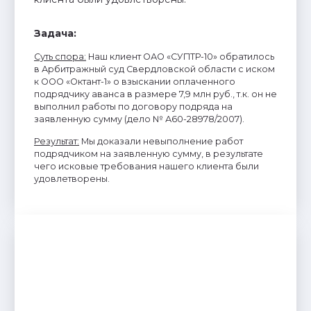
Задача:
Суть спора:
Наш клиент ОАО «СУПТР-10» обратилось
в Арбитражный суд Свердловской области с иском
к ООО «Октант-1» о взыскании оплаченного
подрядчику аванса в размере 7,9 млн руб., т.к. он не
выполнил работы по договору подряда на
заявленную сумму (дело № А60-28978/2007).
Результат:
Мы доказали невыполнение работ
подрядчиком на заявленную сумму, в результате
чего исковые требования нашего клиента были
удовлетворены.