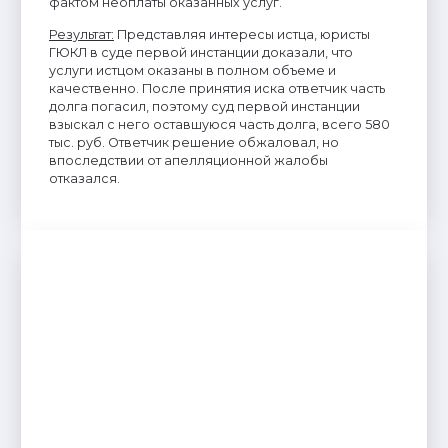
фактом неоплаты оказанных услуг.
Результат
:
Представляя интересы истца, юристы
ГЮКЛ в суде первой инстанции доказали, что
услуги истцом оказаны в полном объеме и
качественно. После принятия иска ответчик часть
долга погасил, поэтому суд первой инстанции
взыскал с него оставшуюся часть долга, всего 580
тыс. руб. Ответчик решение обжаловал, но
впоследствии от апелляционной жалобы
отказался.