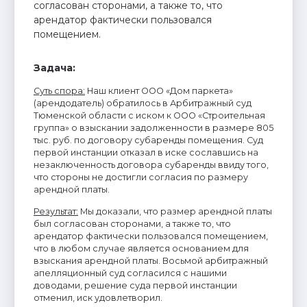
согласован сторонами, а также то, что
арендатор фактически пользовался
помещением.
Задача:
Суть спора:
Наш клиент ООО «Дом паркета»
(арендодатель) обратилось в Арбитражный суд
Тюменской области с иском к ООО «Строительная
группа» о взыскании задолженности в размере 805
тыс. руб. по договору субаренды помещения. Суд
первой инстанции отказал в иске сославшись на
незаключенность договора субаренды ввиду того,
что стороны не достигли согласия по размеру
арендной платы.
Результат:
Мы доказали, что размер арендной платы
был согласован сторонами, а также то, что
арендатор фактически пользовался помещением,
что в любом случае является основанием для
взыскания арендной платы. Восьмой арбитражный
апелляционный суд согласился с нашими
доводами, решение суда первой инстанции
отменил, иск удовлетворил.