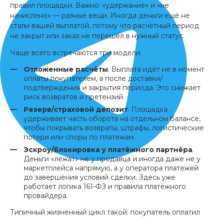
правил площадки. Важно: «удержание» и «не
начислено» — разные вещи. Иногда деньги ещё не
стали вашей выплатой, потому что расчётный период
не закрыт или заказ не перешёл в нужный статус.
Чаще всего встречаются три модели:
Отложенные расчёты
. Выплата идёт не в момент
оплаты покупателем, а после доставки/
подтверждения и закрытия периода. Это снижает
риск возвратов и претензий.
Резерв/страховой депозит
. Площадка
удерживает часть оборота на отдельном балансе,
чтобы покрывать возвраты, штрафы, логистические
потери или споры по платежам.
Эскроу/блокировка у платёжного партнёра
.
Деньги «лежат» не у продавца и иногда даже не у
маркетплейса напрямую, а у оператора платежей
до завершения условий сделки. Здесь уже
работает логика 161‑ФЗ и правила платёжного
провайдера.
Типичный жизненный цикл такой: покупатель оплатил