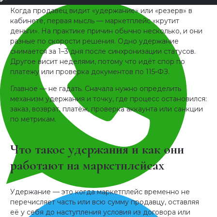
Время прочтения: 6 минут
Когда продавец видит «удержание» или «резерв» в
кабинете, первая мысль — маркетплейс «крутит
деньги». На практике причин обычно несколько, и они
разные по скорости решения. Одно удержание
снимается за 1–3 дня после синхронизации статусов.
Другое висит неделями, потому что идёт спор по
платежу или проверка документов по 115‑ФЗ.
Главное — не гадать. Сначала нужно определить
механизм удержания и точку, где процесс остановился:
заказ, возврат, платёж, проверка аккаунта или санкции
по метрикам.
Что такое удержания и как они
работают на маркетплейсах
Удержание — это когда маркетплейс временно не
перечисляет часть или всю сумму продавцу, оставляя
её у себя до наступления условия из договора или