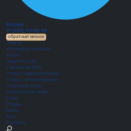
Москва
+7 (495) 241-82-56
обратный звонок
Главная
ИИ-разбор ситуации
Услуги
Защита в суде
Участникам СВО
Споры с маркетплейсами
Споры с застройщиками
Страховые споры
Санкционное право
О нас
Отзывы
Кейсы
Блог
Контакты