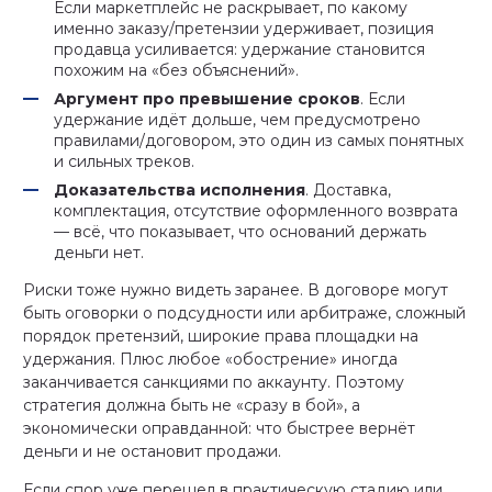
Если маркетплейс не раскрывает, по какому
именно заказу/претензии удерживает, позиция
продавца усиливается: удержание становится
похожим на «без объяснений».
Аргумент про превышение сроков
. Если
удержание идёт дольше, чем предусмотрено
правилами/договором, это один из самых понятных
и сильных треков.
Доказательства исполнения
. Доставка,
комплектация, отсутствие оформленного возврата
— всё, что показывает, что оснований держать
деньги нет.
Риски тоже нужно видеть заранее. В договоре могут
быть оговорки о подсудности или арбитраже, сложный
порядок претензий, широкие права площадки на
удержания. Плюс любое «обострение» иногда
заканчивается санкциями по аккаунту. Поэтому
стратегия должна быть не «сразу в бой», а
экономически оправданной: что быстрее вернёт
деньги и не остановит продажи.
Если спор уже перешел в практическую стадию или