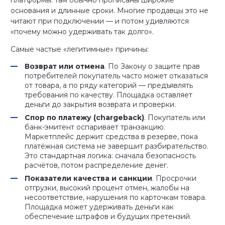
платформы: там обычно прописаны широкие
основания и длинные сроки. Многие продавцы это не
читают при подключении — и потом удивляются
«почему можно удерживать так долго».
Самые частые «легитимные» причины:
Возврат или отмена
. По Закону о защите прав
потребителей покупатель часто может отказаться
от товара, а по ряду категорий — предъявлять
требования по качеству. Площадка оставляет
деньги до закрытия возврата и проверки.
Спор по платежу (chargeback)
. Покупатель или
банк-эмитент оспаривает транзакцию.
Маркетплейс держит средства в резерве, пока
платёжная система не завершит разбирательство.
Это стандартная логика: сначала безопасность
расчётов, потом распределение денег.
Показатели качества и санкции
. Просрочки
отгрузки, высокий процент отмен, жалобы на
несоответствие, нарушения по карточкам товара.
Площадка может удерживать деньги как
обеспечение штрафов и будущих претензий.