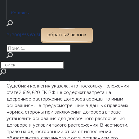
(ненадлежащим исполнением обязательств), а
обусловлено реализацией арендатором права,
Контакты
предоставленного договором, то «механизм
расторжения договора» противоречит нормам
гражданского законодательства.
обратный звонок
8 (800) 555-69-31
Позиция Верховного суда РФ
Судьи экономической коллегии Верховного Суда РФ
признали необоснованной позицию нижестоящих
судов, отменив принятые ими судебные акты.
Судебная коллегия указала, что поскольку положения
статей 619, 620 ГК РФ не содержат запрета на
досрочное расторжение договора аренды по иным
основаниям, не предусмотренным в данных правовых
нормах, стороны при заключении договора вправе
установить основания для досрочного расторжения
договора и условия такого расторжения. В частности,
право на односторонний отказ от исполнения
обязательства, связанного с осуществлением его