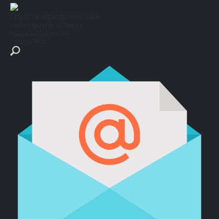
Группа юридических
компаний
«Лекс»
График работы
Пн-Пт
с 9.00 до 18.00
Главная
›
Блог
›
Верховный суд РФ разрешил включать в договор
аренды штраф за досрочное расторжение договора
Верховный суд РФ разрешил
включать в договор аренды
штраф за досрочное
расторжение договора
Защита в суде
Участникам СВО