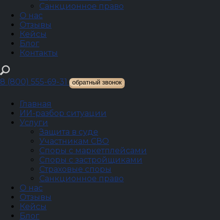
Санкционное право
О нас
Отзывы
Кейсы
Блог
Контакты
Главная
›
Комментарии к законодательству
›
Другое
8 (800) 555-69-31
обратный звонок
Другое
Главная
ИИ-разбор ситуации
Общие нормы внедоговорных обязательств
Услуги
Защита в суде
Добиваемся успеха
в самых запутанных
Участникам СВО
Споры с маркетплейсами
делах и спорах
Споры с застройщиками
Страховые споры
Обеспечиваем:
Санкционное право
О нас
защиту ваших интересов и репутации;
Отзывы
финансовую устойчивость компании;
Кейсы
максимальный размер компенсации.
Блог