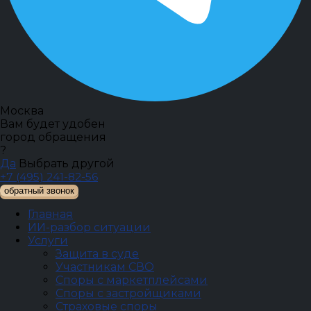
Москва
Вам будет удобен
город обращения
?
Да
Выбрать другой
+7 (495) 241-82-56
обратный звонок
Главная
ИИ-разбор ситуации
Услуги
Защита в суде
Участникам СВО
Споры с маркетплейсами
Споры с застройщиками
Страховые споры