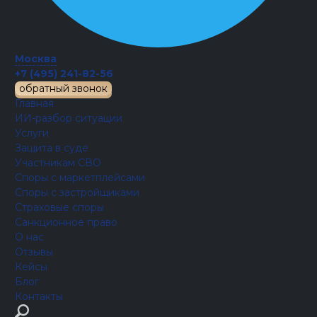
Москва
+7 (495) 241-82-56
обратный звонок
Главная
ИИ-разбор ситуации
Услуги
Защита в суде
Участникам СВО
Споры с маркетплейсами
Споры с застройщиками
Страховые споры
Санкционное право
О нас
Отзывы
Кейсы
Блог
Контакты