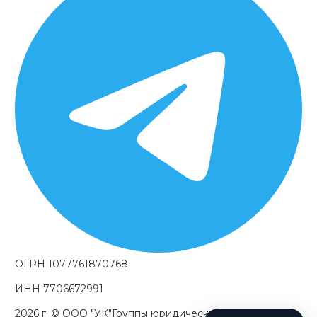
ОГРН 1077761870768
ИНН 7706672991
2026 г.
© OOO "УК"Группы юридических компаний