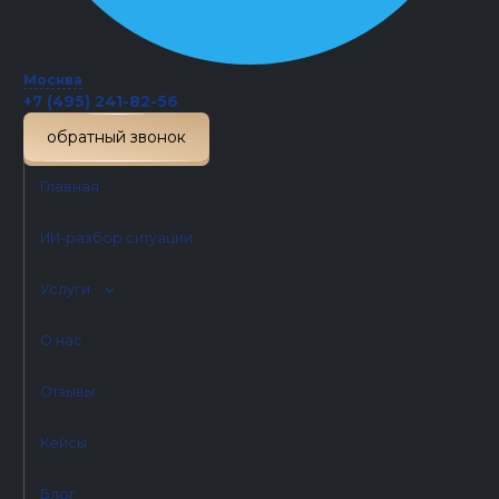
Если у вас похожая ситуация и требуется защита
интересов в суде, подробнее о сопровождении
Москва
таких дел можно узнать здесь:
судебные споры
+7 (495) 241-82-56
обратный звонок
Отправить документы на разбор
Главная
ИИ-разбор ситуации
Услуги
О нас
Отзывы
#Подряд
,
Кейсы
Другие проекты:
Блог