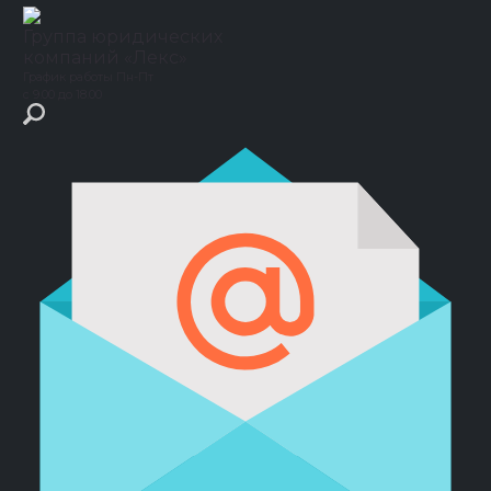
Группа юридических
компаний
«Лекс»
График работы
Пн-Пт
с 9.00 до 18.00
Главная
›
Кейсы
›
Подряд
›
Более чем в два раза уменьшили
стоимость работ, взыскиваемую с нашего клиента ООО «Терра»
Более чем в два раза уменьшили
стоимость работ, взыскиваемую с
нашего клиента ООО «Терра»
По результатам экспертизы и в ходе
судебного разбирательства юристы ГЮК Лекс
доказали, что работы истцом выполнены
всего на 13 из 30 млн руб.
Защита в суде
Участникам СВО