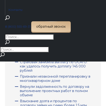
Некачественный ремонт по ОСАГО: как
добились полного устранения
Контакты
недостатков
Страховой выплаты по ОСАГО не
хватило: взыскали с виновника еще 350
обратный звонок
8 (800) 555-69-31
000 рублей
Заниженную выплату по ОСАГО
взыскали через финансового
уполномоченного без суда
Страховая отказала по КАСКО: как
удалось оспорить отказ и получить
ремонт
Страховая занизила выплату по ОСАГО:
как удалось получить доплату 145 000
рублей
Признали незаконной перепланировку в
многоквартирном доме
Вернули задолженность по договору на
выполнение проектных работ в полном
объеме
Взыскание долга и процентов по
договору займа на сумму более 1,5 млн