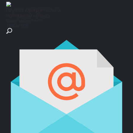
Группа юридических
компаний
«Лекс»
График работы
Пн-Пт
с 9.00 до 18.00
Главная
›
Кейсы
›
Подряд
›
Снизили сумму требований
предъявленных клиенту по договору строительного подряда
Снизили сумму требований
предъявленных клиенту по
договору строительного подряда
Юристам нашей Группы удалось
минимизировать сумму иска к нашему
клиенту.
Защита в суде
Участникам СВО