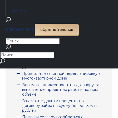
недостатков
Страховой выплаты по ОСАГО не
Контакты
хватило: взыскали с виновника еще 350
000 рублей
Заниженную выплату по ОСАГО
обратный звонок
взыскали через финансового
8 (800) 555-69-31
уполномоченного без суда
Страховая отказала по КАСКО: как
удалось оспорить отказ и получить
ремонт
Страховая занизила выплату по ОСАГО:
как удалось получить доплату 145 000
рублей
Признали незаконной перепланировку в
многоквартирном доме
Вернули задолженность по договору на
выполнение проектных работ в полном
объеме
Взыскание долга и процентов по
договору займа на сумму более 1,5 млн
рублей
Помогли селлеру разобраться с